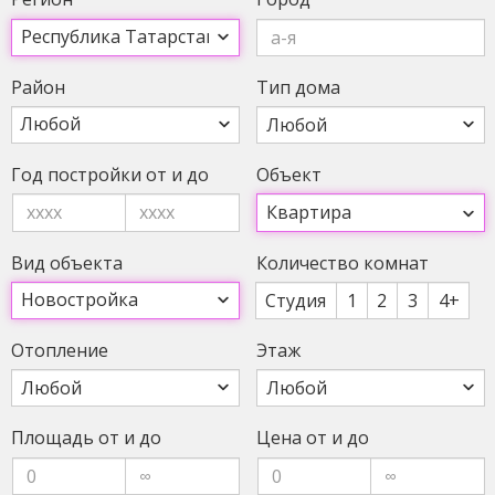
Рай­он
Тип до­ма
Любой
Год пос­трой­ки от и до
Объ­ект
Вид объ­ек­та
Ко­личес­тво ком­нат
Студия
1
2
3
4+
Ото­пле­ние
Этаж
Пло­щадь от и до
Це­на от и до