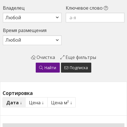
Вла­делец
Клю­чевое сло­во
Вре­мя раз­ме­щения
Очистка
Еще фильтры
Найти
Подписка
Сортировка
Дата ↓
Цена ↓
Цена м² ↓