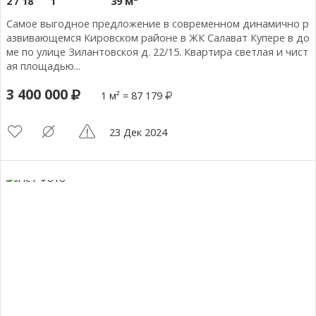
2 / 18
1
39 м²
Самое выгодное предложение в современном динамично р
азвивающемся Кировском районе в ЖК Салават Купере в до
ме по улице Зилантовскоя д. 22/15. Квартира светлая и чист
ая площадью...
3 400 000
1 м² = 87 179
23 Дек 2024