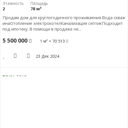
2
78 м²
Продам дом для круглогодичного проживаения.Вода скваж
инаОтопление электрокотелКанализация септикПодходит
под ипотеку. В помощи в продаже не...
5 500 000
1 м² = 70 513
23 Дек 2024