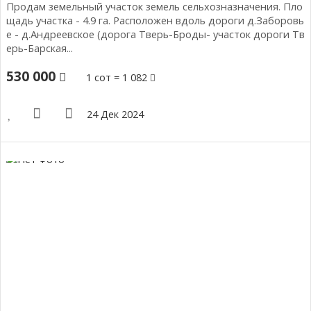
Продам земельный участок земель сельхозназначения. Пло
щадь участка - 4.9 га. Расположен вдоль дороги д.Заборовь
е - д.Андреевское (дорога Тверь-Броды- участок дороги Тв
ерь-Барская...
530 000
1 сот = 1 082
24 Дек 2024