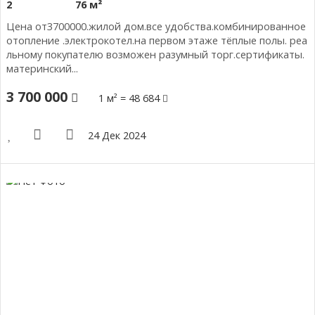
2
76 м²
Цена от3700000.жилой дом.все удобства.комбинированное
отопление .электрокотел.на первом этаже тёплые полы. реа
льному покупателю возможен разумный торг.сертификаты.
материнский...
3 700 000
1 м² = 48 684
24 Дек 2024