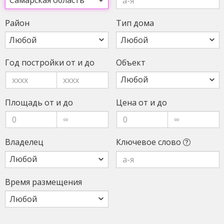
Рай­он
Тип до­ма
Любой
Год пос­трой­ки от и до
Объ­ект
Пло­щадь от и до
Це­на от и до
Вла­делец
Клю­чевое сло­во
Вре­мя раз­ме­щения