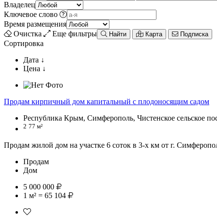
Владелец
Ключевое слово
Время размещения
Очистка
Еще фильтры
Найти
Карта
Подписка
Сортировка
Дата ↓
Цена ↓
Продам кирпичный дом капитальный с плодоносящим садом
Республика Крым, Симферополь, Чистенское сельское по
2
77 м²
Продам жилой дом на участке 6 соток в 3-х км от г. Симферополя
Продам
Дом
5 000 000
1 м² = 65 104