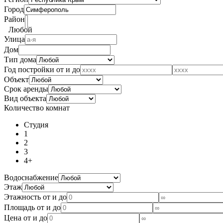
Город
Район
Любой
Улица
Дом
Тип дома
Год постройки от и до
Объект
Срок аренды
Вид объекта
Количество комнат
Студия
1
2
3
4+
Водоснабжение
Этаж
Этажность от и до
Площадь от и до
Цена от и до