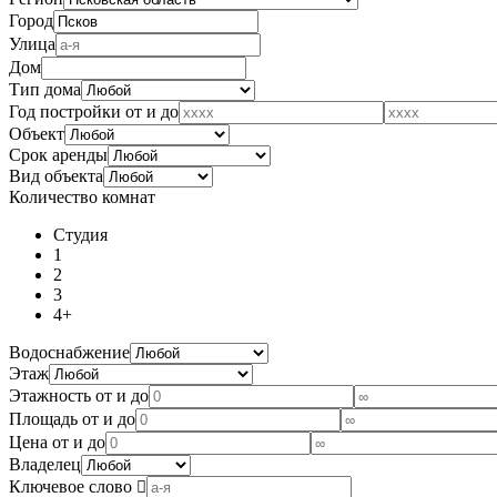
Город
Улица
Дом
Тип дома
Год постройки от и до
Объект
Срок аренды
Вид объекта
Количество комнат
Студия
1
2
3
4+
Водоснабжение
Этаж
Этажность от и до
Площадь от и до
Цена от и до
Владелец
Ключевое слово