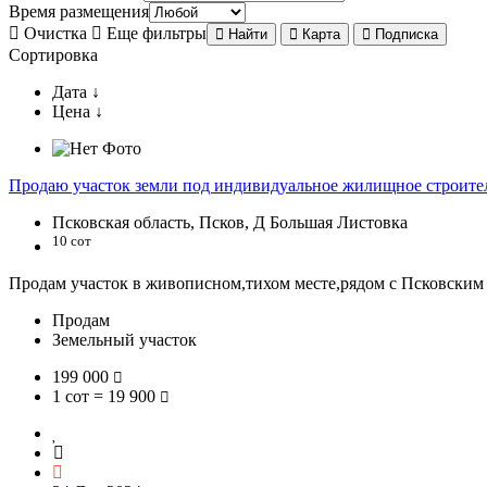
Время размещения
Очистка
Еще фильтры
Найти
Карта
Подписка
Сортировка
Дата ↓
Цена ↓
Продаю участок земли под индивидуальное жилищное строител
Псковская область, Псков, Д Большая Листовка
10 сот
Продам участок в живописном,тихом месте,рядом с Псковским оз
Продам
Земельный участок
199 000
1 сот = 19 900