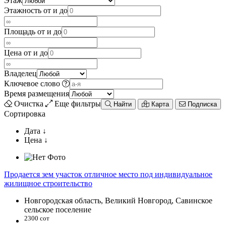
Этаж
Этажность от и до
Площадь от и до
Цена от и до
Владелец
Ключевое слово
Время размещения
Очистка
Еще фильтры
Найти
Карта
Подписка
Сортировка
Дата ↓
Цена ↓
Продается зем участок отличное место под индивидуальное
жилищное строительство
Новгородская область, Великий Новгород, Савинское
сельское поселение
2300 сот