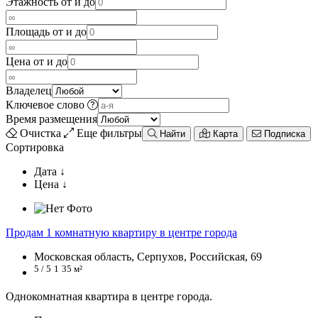
Этажность от и до
Площадь от и до
Цена от и до
Владелец
Ключевое слово
Время размещения
Очистка
Еще фильтры
Найти
Карта
Подписка
Сортировка
Дата ↓
Цена ↓
Продам 1 комнатную квартиру в центре города
Московская область, Серпухов, Российская, 69
5 / 5
1
35 м²
Однокомнатная квартира в центре города.