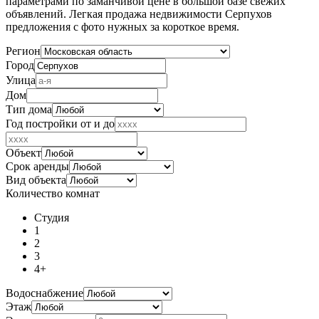
параметрами по заманчивой цене в большой базе свежих
объявлений. Легкая продажа недвижимости Серпухов
предложения с фото нужных за короткое время.
Регион
Город
Улица
Дом
Тип дома
Год постройки от и до
Объект
Срок аренды
Вид объекта
Количество комнат
Студия
1
2
3
4+
Водоснабжение
Этаж