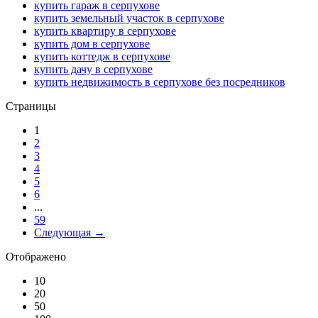
купить гараж в серпухове
купить земельный участок в серпухове
купить квартиру в серпухове
купить дом в серпухове
купить коттедж в серпухове
купить дачу в серпухове
купить недвижимость в серпухове без посредников
Страницы
1
2
3
4
5
6
...
59
Следующая →
Отображено
10
20
50