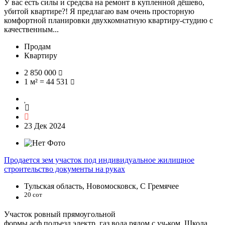
У вас есть силы и средсва на ремонт в купленной дёшево,
убитой квартире?! Я предлагаю вам очень просторную
комфортной планировки двухкомнатную квартиру-студию с
качественным...
Продам
Квартиру
2 850 000
1 м² = 44 531
23 Дек 2024
Продается зем участок под индивидуальное жилищное
строительство документы на руках
Тульская область, Новомосковск, С Гремячее
20 сот
Участок ровный прямоугольной
формы,асф.подъезд,электр.,газ,вода рядом с уч-ком. Школа,