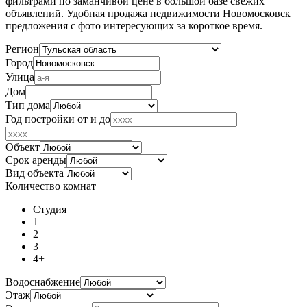
фильтрами по заманчивой цене в большой базе свежих
объявлений. Удобная продажа недвижимости Новомосковск
предложения с фото интересующих за короткое время.
Регион
Город
Улица
Дом
Тип дома
Год постройки от и до
Объект
Срок аренды
Вид объекта
Количество комнат
Студия
1
2
3
4+
Водоснабжение
Этаж