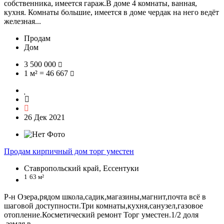
собственника, имеется гараж.В доме 4 комнаты, ванная,
кухня. Комнаты большие, имеется в доме чердак на него ведёт
железная...
Продам
Дом
3 500 000
1 м² = 46 667
26 Дек 2021
Продам кирпичный дом торг уместен
Ставропольский край, Ессентуки
1
63 м²
Р-н Озера,рядом школа,садик,магазины,магнит,почта всё в
шаговой доступности.Три комнаты,кухня,санузел,газовое
отопление.Косметический ремонт Торг уместен.1/2 доля
,земля в...