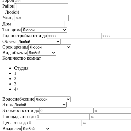
Город
Район
Любой
Улица
Дом
Тип дома
Год постройки от и до
Объект
Срок аренды
Вид объекта
Количество комнат
Студия
1
2
3
4+
Водоснабжение
Этаж
Этажность от и до
Площадь от и до
Цена от и до
Владелец