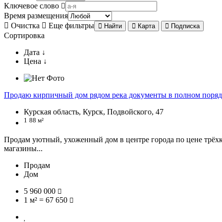
Ключевое слово
Время размещения
Очистка
Еще фильтры
Найти
Карта
Подписка
Сортировка
Дата ↓
Цена ↓
Продаю кирпичный дом рядом река документы в полном поряд
Курская область, Курск, Подвойского, 47
1
88 м²
Продам уютный, ухоженный дом в центре города по цене трёхк
магазины...
Продам
Дом
5 960 000
1 м² = 67 650