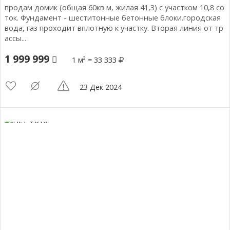
продам домик (общая 60кв м, жилая 41,3) с участком 10,8 со
ток. Фундамент - шеститонные бетонные блоки.городская
вода, газ проходит вплотную к участку. Вторая линия от тр
ассы...
1 999 999
1 м² = 33 333
23 Дек 2024