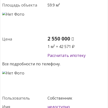
Пло­щадь объ­ек­та
59.9 м²
2 550 000
Це­на
1 м² = 42 571
Рассчитать ипотеку
Все подробности по телефону.
Поль­зо­ватель
Собственник
Имя
недоступно