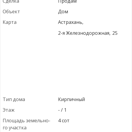
Сдел­ка
Продам
Объ­ект
Дом
Кар­та
Астрахань,
2-я Железнодорожная,
25
Тип до­ма
Кирпичный
Этаж
- / 1
Пло­щадь зе­мель­но­
4 сот
го учас­тка